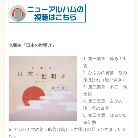
光響曲「日本の世明け」
1. 第一楽章 蘇る！出
雲
2. ひふみの岩笛 鼓の
ゑほけれ（岩戸開き）
3. 第二楽章 不二 高
天原
4. 第三楽章 白糸の
滝 母の白滝
5. 第四楽章 はるかな
る伊勢
6. アカハナマの笛（時告げ鳥）－世明けの琴（シヰタラサヤ
ワ）