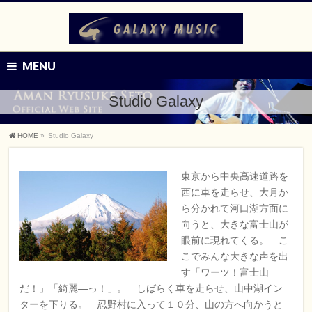
MENU
Studio Galaxy
HOME
»
Studio Galaxy
東京から中央高速道路を
西に車を走らせ、大月か
ら分かれて河口湖方面に
向うと、大きな富士山が
眼前に現れてくる。 こ
こでみんな大きな声を出
す「ワーツ！富士山
だ！」「綺麗―っ！」。 しばらく車を走らせ、山中湖イン
ターを下りる。 忍野村に入って１０分、山の方へ向かうと