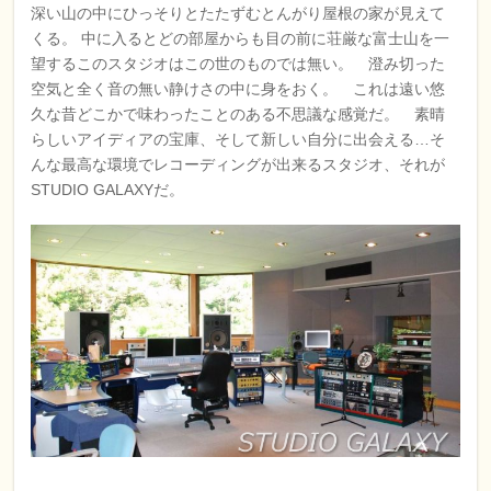
深い山の中にひっそりとたたずむとんがり屋根の家が見えて
くる。 中に入るとどの部屋からも目の前に荘厳な富士山を一
望するこのスタジオはこの世のものでは無い。 澄み切った
空気と全く音の無い静けさの中に身をおく。 これは遠い悠
久な昔どこかで味わったことのある不思議な感覚だ。 素晴
らしいアイディアの宝庫、そして新しい自分に出会える…そ
んな最高な環境でレコーディングが出来るスタジオ、それが
STUDIO GALAXYだ。