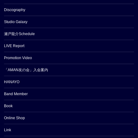
Discography
Studio Galaxy
瀬戸龍介Schedule
LIVE Report
Promotion Video
「AMAN友の会」入会案内
HANAYO
Band Member
Book
Online Shop
Link