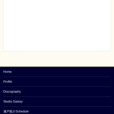
Home
Profile
Discography
Studio Galaxy
瀬戸龍介Schedule