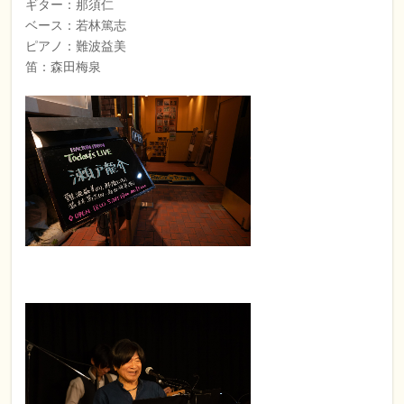
ギター：那須仁
ベース：若林篤志
ピアノ：難波益美
笛：森田梅泉