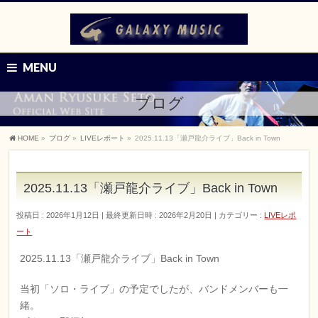
MENU
ブログ
HOME
»
ブログ
»
LIVEレポート
»
2025.11.13「瀬戸龍介ライブ」Back in Town
2025.11.13「瀬戸龍介ライブ」Back in Town
投稿日 : 2026年1月12日
最終更新日時 : 2026年2月20日
カテゴリー :
LIVEレポ
ート
2025.11.13「瀬戸龍介ライブ」Back in Town
当初「ソロ・ライブ」の予定でしたが、バンドメンバーも一
緒。