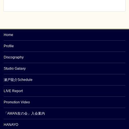
Home
Profile
Discography
Studio Galaxy
瀬戸龍介Schedule
LIVE Report
Promotion Video
「AMAN友の会」入会案内
HANAYO