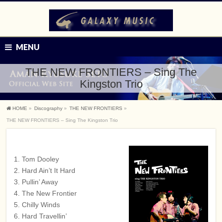
MENU
THE NEW FRONTIERS – Sing The
Kingston Trio
HOME
»
Discography
»
THE NEW FRONTIERS
»
THE NEW FRONTIERS – Sing The Kingston Trio
1. Tom Dooley
2. Hard Ain’t It Hard
3. Pullin’ Away
4. The New Frontier
5. Chilly Winds
6. Hard Travellin’