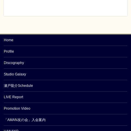
Home
Profile
Discography
Studio Galaxy
瀬戸龍介Schedule
LIVE Report
Promotion Video
「AMAN友の会」入会案内